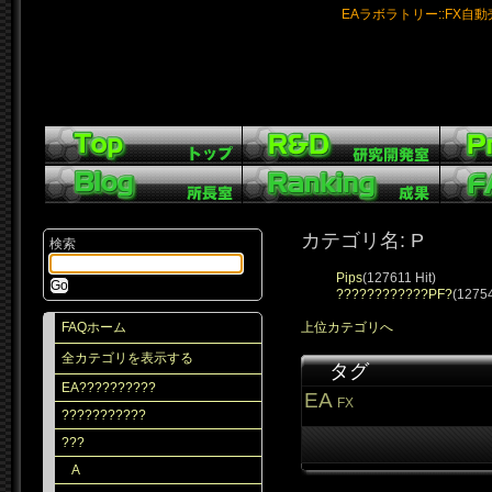
EAラボラトリー::FX自
カテゴリ名: P
検索
Pips
(127611 Hit)
????????????PF?
(12754
FAQホーム
上位カテゴリへ
全カテゴリを表示する
タグ
EA??????????
EA
FX
???????????
???
A