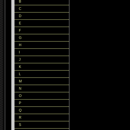
B
C
D
E
F
G
H
I
J
K
L
M
N
O
P
Q
R
S