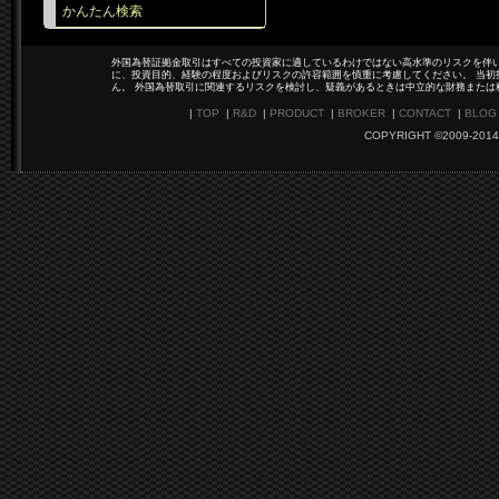
かんたん検索
外国為替証拠金取引はすべての投資家に適しているわけではない高水準のリスクを伴い
に、投資目的、経験の程度およびリスクの許容範囲を慎重に考慮してください。 当初
ん。 外国為替取引に関連するリスクを検討し、疑義があるときは中立的な財務または
|
TOP
|
R&D
|
PRODUCT
|
BROKER
|
CONTACT
|
BLOG
COPYRIGHT ©2009-2014