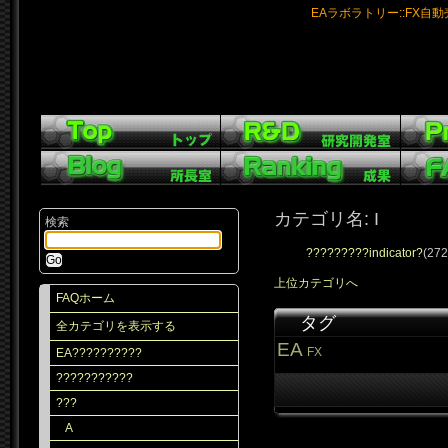
EAラボラトリー::FX自
カテゴリ名: I
検索
?????????indicator?
(272
上位カテゴリへ
FAQホーム
タグ
全カテゴリを表示する
EA
FX
EA??????????
???????????
???
A