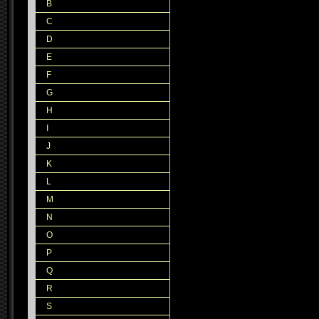
B
C
D
E
F
G
H
I
J
K
L
M
N
O
P
Q
R
S