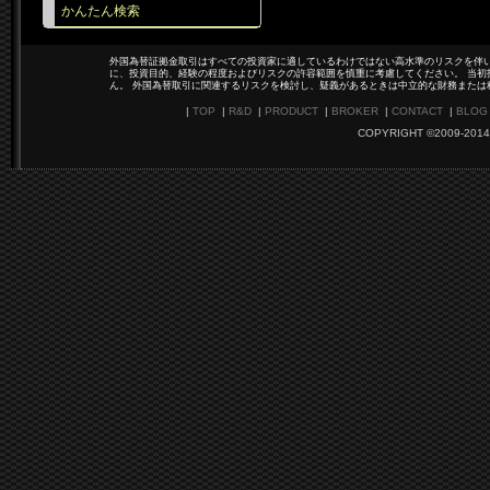
かんたん検索
外国為替証拠金取引はすべての投資家に適しているわけではない高水準のリスクを伴い
に、投資目的、経験の程度およびリスクの許容範囲を慎重に考慮してください。 当初
ん。 外国為替取引に関連するリスクを検討し、疑義があるときは中立的な財務または
|
TOP
|
R&D
|
PRODUCT
|
BROKER
|
CONTACT
|
BLOG
COPYRIGHT ©2009-2014