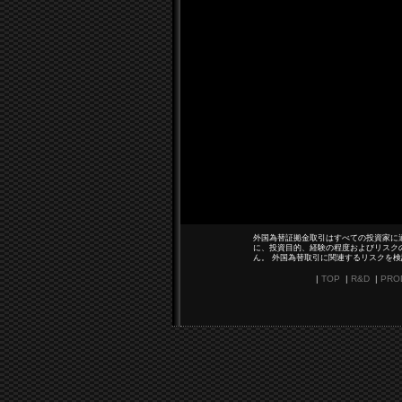
外国為替証拠金取引はすべての投資家に
に、投資目的、経験の程度およびリスク
ん。 外国為替取引に関連するリスクを
|
TOP
|
R&D
|
PRO