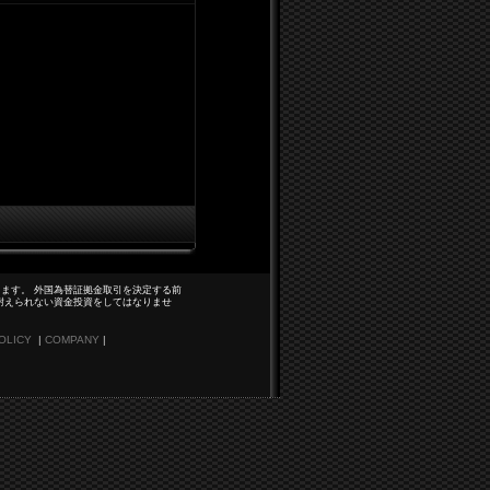
ます。 外国為替証拠金取引を決定する前
耐えられない資金投資をしてはなりませ
OLICY
|
COMPANY
|