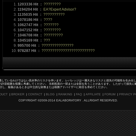
1203336 Hit ：
????????
1194204 Hit ：
EA?Expert Advisor?
1135035 Hit ：
??????????
1078186 Hit ：
????
1062747 Hit ：
???????
1047152 Hit ：
????????
1046708 Hit ：
?????????
1045169 Hit ：
???
995700 Hit ：
???????????????
978287 Hit ：
?????????????????????????
適しているわけではない高水準のリスクを伴います。 レバレッジは一層大きなリスクと損失の可能性を生み出し
の許容範囲を慎重に考慮してください。 当初投資の一部または全部を失うことがあります。 したがって損失に
検討し、疑義があるときは中立的な財務または税務アドバイザーに助言を求めてください。
DUCT
|
BROKER
|
CONTACT
|
BLOG
|
RANKING
|
FAQ
|
AFFILIATE
|
FORUM
|
PRIVACY P
COPYRIGHT ©2009-2014 EALABORATORY . ALLRIGHT RESERVED.