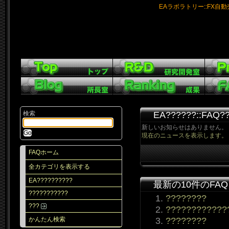
EAラボラトリー::FX自
検索
EA??????::FAQ
新しいお知らせはありません。
現在のニュースを表示します。
FAQホーム
全カテゴリを表示する
EA??????????
最新の10件のFA
???????????
????????
???
????????????
????????
かんたん検索