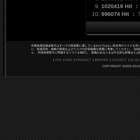
1020419 Hit 
996074 Hit ：
外国為替証拠金取引はすべての投資家に適しているわけではない高水準のリスクを伴い
に、投資目的、経験の程度およびリスクの許容範囲を慎重に考慮してください。 当初
ん。 外国為替取引に関連するリスクを検討し、疑義があるときは中立的な財務または
|
TOP
|
R&D
|
PRODUCT
|
BROKER
|
CONTACT
|
BLOG
COPYRIGHT ©2009-2014