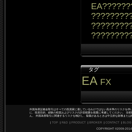
EA??????
?????????
????????
????????
タグ
EA
FX
外国為替証拠金取引はすべての投資家に適しているわけではない高水準のリスクを伴い
に、投資目的、経験の程度およびリスクの許容範囲を慎重に考慮してください。 当初
ん。 外国為替取引に関連するリスクを検討し、疑義があるときは中立的な財務または
|
TOP
|
R&D
|
PRODUCT
|
BROKER
|
CONTACT
|
BLOG
COPYRIGHT ©2009-2014