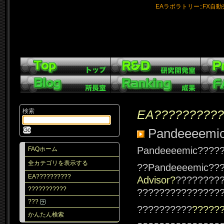
EAラボラトリー::FX自
検索
EA??????????
Pandeeeemic
Pandeeeemic????
FAQホーム
全カテゴリを表示する
??Pandeeeemic??
EA??????????
Advisor?
????????
???????????
???????????????
???
??????????
?????
かんたん検索