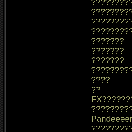
????????
????????
????????
????????
???????
???????
???????
????????
????
??
FX??????
????????
Pandeeee
????????