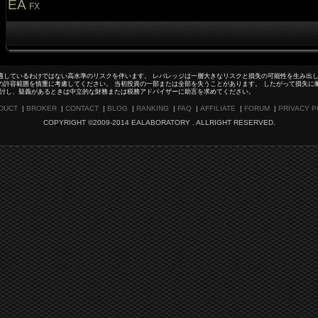
EA
FX
適しているわけではない高水準のリスクを伴います。 レバレッジは一層大きなリスクと損失の可能性を生み出し
の許容範囲を慎重に考慮してください。 当初投資の一部または全部を失うことがあります。 したがって損失に
検討し、疑義があるときは中立的な財務または税務アドバイザーに助言を求めてください。
DUCT
|
BROKER
|
CONTACT
|
BLOG
|
RANKING
|
FAQ
|
AFFILIATE
|
FORUM
|
PRIVACY P
COPYRIGHT ©2009-2014 EALABORATORY . ALLRIGHT RESERVED.