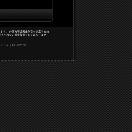
ます。 外国為替証拠金取引を決定する前
耐えられない資金投資をしてはなりませ
OLICY
|
COMPANY
|