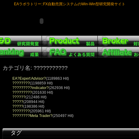
EAラボラトリー::FX自動売買システムのWin-Win型研究開発サイト
カテゴリ名: ???????????
EA?Expert Advisor?
(1189863 Hit)
????????
(1198859 Hit)
?????????indicator?
(262936 Hit)
?????????
(201630 Hit)
??????
(212486 Hit)
?????
(208944 Hit)
?????
(198386 Hit)
????????
(205961 Hit)
????????Meta Trader?
(250497 Hit)
タグ