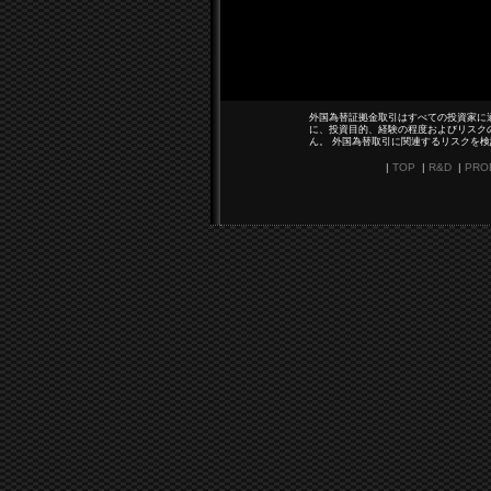
外国為替証拠金取引はすべての投資家に
に、投資目的、経験の程度およびリスク
ん。 外国為替取引に関連するリスクを
|
TOP
|
R&D
|
PRO