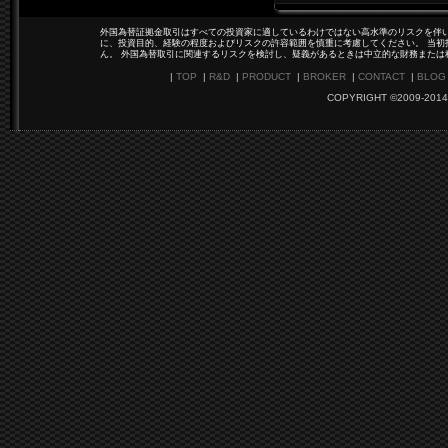
外国為替証拠金取引はすべての投資家に適しているわけではない高水準のリスクを伴い
に、投資目的、経験の程度およびリスクの許容範囲を慎重に考慮してください。 当初
ん。 外国為替取引に関連するリスクを検討し、疑義があるときは中立的な財務または
|
TOP
|
R&D
|
PRODUCT
|
BROKER
|
CONTACT
|
BLOG
COPYRIGHT ©2009-2014