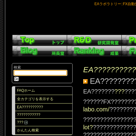
EAラボラトリー::FX自
検索
EA??????????
EA????????
EA???????
???
???
FAQホーム
全カテゴリを表示する
??????FX???????
EA??????????
labo.com/
???????
???????????
???????????????
???
lot?
????????????
かんたん検索
???????????????