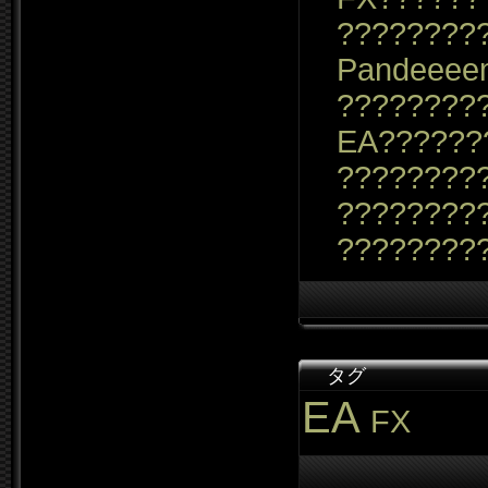
????????
Pandeeee
????????
EA??????
?????????
????????
????????
タグ
EA
FX