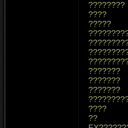
????????
????
?????
????????
????????
????????
????????
???????
???????
???????
????????
????
??
FX??????