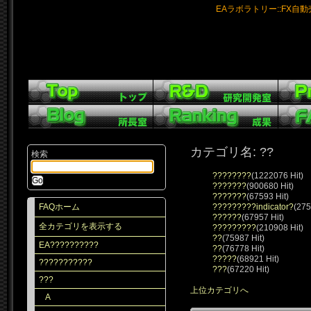
EAラボラトリー::FX自
カテゴリ名: ??
検索
????????
(1222076 Hit)
???????
(900680 Hit)
???????
(67593 Hit)
FAQホーム
?????????indicator?
(275
??????
(67957 Hit)
全カテゴリを表示する
?????????
(210908 Hit)
??
(75987 Hit)
EA??????????
??
(76778 Hit)
?????
(68921 Hit)
???????????
???
(67220 Hit)
???
上位カテゴリへ
A