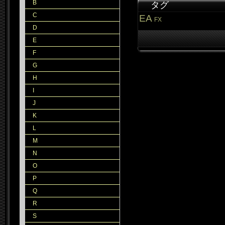
B
タグ
C
EA
FX
D
E
F
G
H
I
J
K
L
M
N
O
P
Q
R
S