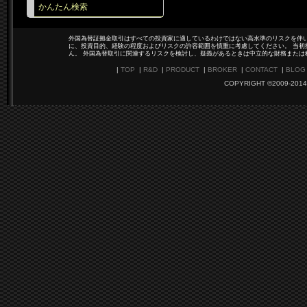
かんたん検索
外国為替証拠金取引はすべての投資家に適しているわけではない高水準のリスクを伴い
に、投資目的、経験の程度およびリスクの許容範囲を慎重に考慮してください。 当初
ん。 外国為替取引に関連するリスクを検討し、疑義があるときは中立的な財務または
|
TOP
|
R&D
|
PRODUCT
|
BROKER
|
CONTACT
|
BLOG
COPYRIGHT ©2009-2014