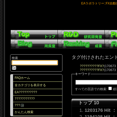
EAラボラトリー::FX自
タグ付けされたエン
検索
??????????FX?
(170673 
??????????FX?
(170673 
キーワード
FAQホーム
全カテゴリを表示する
すべての言語での検索:
絞
EA??????????
???????????
トップ 10
???
1203176 Hit 
かんたん検索
1194108 Hit 