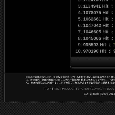
1134941 Hit 
1078075 Hit 
1062661 Hit 
1047042 Hit 
1046605 Hit 
1045066 Hit 
995593 Hit ：
978190 Hit ：
外国為替証拠金取引はすべての投資家に適しているわけではない高水準のリスクを伴い
に、投資目的、経験の程度およびリスクの許容範囲を慎重に考慮してください。 当初
ん。 外国為替取引に関連するリスクを検討し、疑義があるときは中立的な財務または
|
TOP
|
R&D
|
PRODUCT
|
BROKER
|
CONTACT
|
BLOG
COPYRIGHT ©2009-2014