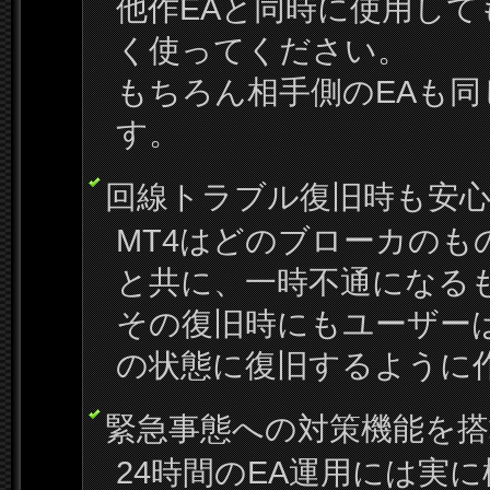
他作EAと同時に使用し
く使ってください。
もちろん相手側のEAも
す。
回線トラブル復旧時も安
MT4はどのブローカのも
と共に、一時不通になる
その復旧時にもユーザー
の状態に復旧するように
緊急事態への対策機能を搭
24時間のEA運用には実