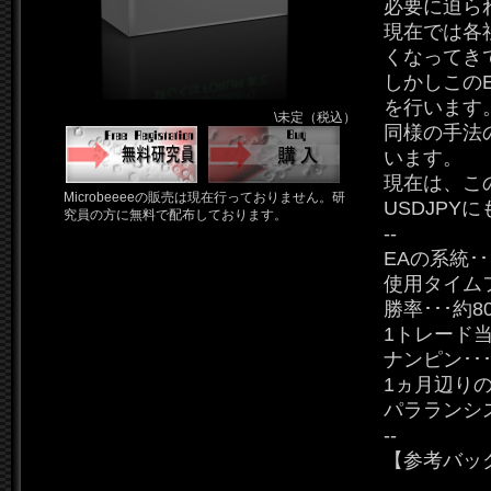
必要に迫ら
現在では各
くなってき
しかしこのE
を行います
\未定（税込）
同様の手法
います。
現在は、こ
Microbeeeeの販売は現在行っておりません。研
USDJPY
究員の方に無料で配布しております。
--
EAの系統･
使用タイムフ
勝率･･･約8
1トレード当た
ナンピン･
1ヵ月辺りの
パラランシ
--
【参考バッ