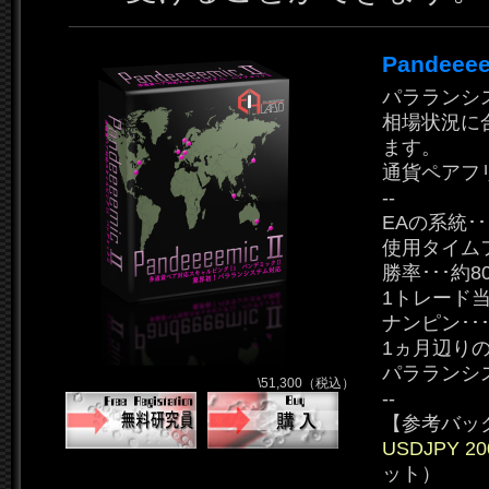
Pandee
パラランシ
相場状況に
ます。
通貨ペアフ
--
EAの系統･
使用タイムフ
勝率･･･約8
1トレード当た
ナンピン･
1ヵ月辺りの
パラランシ
\51,300（税込）
--
【参考バッ
USDJPY 200
ット）